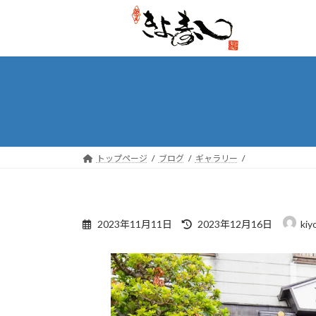
コ
ナ
ン
ビ
テ
ゲ
ン
ー
ツ
シ
へ
ョ
ス
ン
キ
に
ッ
移
トップページ
ブログ
ギャラリー
プ
動
最
2023年11月11日
2023年12月16日
kiy
終
更
新
日
時
: